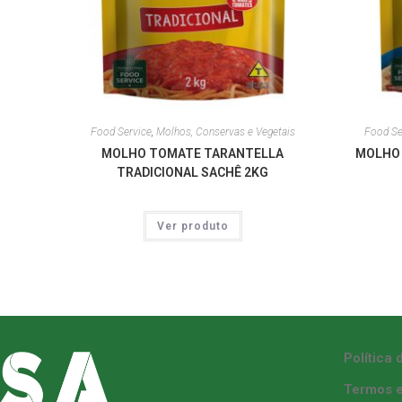
Food Service
,
Molhos, Conservas e Vegetais
Food Se
MOLHO TOMATE TARANTELLA
MOLHO 
TRADICIONAL SACHÊ 2KG
Ver produto
Política 
Termos e