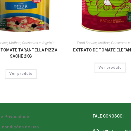
rvice
,
Molhos, Conservas e Vegetais
Food Service
,
Molhos, Conservas e 
TOMATE TARANTELLA PIZZA
EXTRATO DE TOMATE ELEFAN
SACHÊ 2KG
Ver produto
Ver produto
FALE CONOSCO:
de Privacidade
 condições de uso