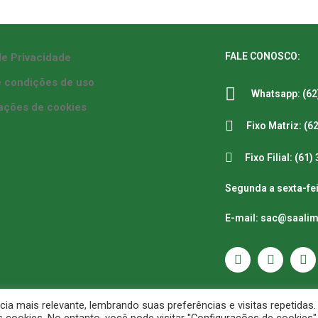
FALE CONOSCO:
de Privacidade
 condições de uso
Whatsapp: (62
ações de cookies
Fixo Matriz: (6
Fixo Filial: (61
Segunda a sexta-fei
E-mail: sac@saali
a mais relevante, lembrando suas preferências e visitas repetidas.
Distribuidora de Alimentos LTDA. CNPJ: 07.546.521/0001-98 Inscrição 