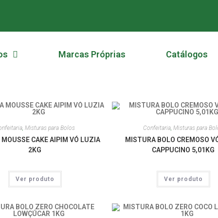
os
Marcas Próprias
Catálogos
nfeitaria
,
Misturas para Bolos
Confeitaria
,
Misturas para Bo
 MOUSSE CAKE AIPIM VÓ LUZIA
MISTURA BOLO CREMOSO VÓ
2KG
CAPPUCINO 5,01KG
Ver produto
Ver produto