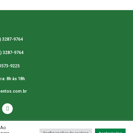
) 3287-9764
2) 3287-9764
) 3573-9225
ra: 8h às 18h
mentos.com.br
 Ao
Estadual: 10.411.223-9