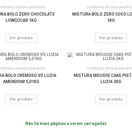
nfeitaria
,
Misturas para Bolos
Confeitaria
,
Misturas para Bo
RA BOLO ZERO CHOCOLATE
MISTURA BOLO ZERO COCO 
LOWÇÚCAR 1KG
1KG
Ver produto
Ver produto
nfeitaria
,
Misturas para Bolos
Confeitaria
,
Misturas para Bo
RA BOLO CREMOSO VÓ LUZIA
MISTURA MOUSSE CAKE PIST
AMENDOIM 5,01KG
LUZIA 2KG
Ver produto
Ver produto
Não há mais páginas a serem carregadas