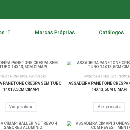
os
Marcas Próprias
Catálogos
ários e Utensílios
,
Panificação
Armários e Utensílios
,
Panifica
A PANETONE CRESPA SEM TUBO
ASSADEIRA PANETONE CRESPA
14X13,5CM CIMAPI
14X13,5CM CIMAPI
Ver produto
Ver produto