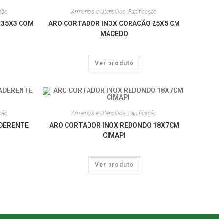
ção
Armários e Utensílios
,
Panificação
X35X3 COM
ARO CORTADOR INOX CORACÃO 25X5 CM
MACEDO
Ver produto
ção
Armários e Utensílios
,
Panificação
ADERENTE
ARO CORTADOR INOX REDONDO 18X7CM
CIMAPI
Ver produto