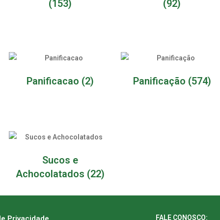
(153)
(92)
Panificacao
(2)
Panificação
(574)
Sucos e
Achocolatados
(22)
FALE CONOSCO:
de Privacidade