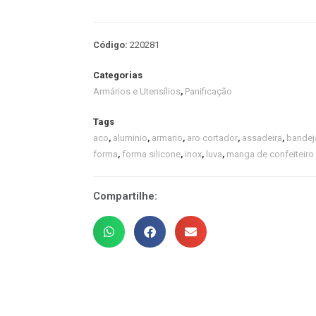
Código:
220281
Categorias
Armários e Utensílios
,
Panificação
Tags
aco
,
aluminio
,
armario
,
aro cortador
,
assadeira
,
bandej
forma
,
forma silicone
,
inox
,
luva
,
manga de confeiteiro
Compartilhe: