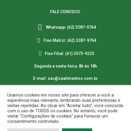
FALE CONOSCO:
Whatsapp: (62) 3287-9764
Fixo Matriz: (62) 3287-9764
Fixo Filial: (61) 3573-9225
Segunda a sexta-feira: 8h às 18h
E-mail: sac@saalimentos.com.br
Usamos cookies em nosso site para oferecer a você a
experiência mais relevante, lembrando suas preferências e
visitas repetidas. Ao clicar em “Aceitar tudo”, você concorda
com o uso de TODOS os cookies. No entanto, você pode
visitar "Configurações de cookies" para fornecer um
Copyright @ 2021 S.A. Alimentos Todos dos direitos reservados.
consentimento controlado.
STA Distribuidora de Alimentos LTDA. CNPJ: 07.546.521/0001-98