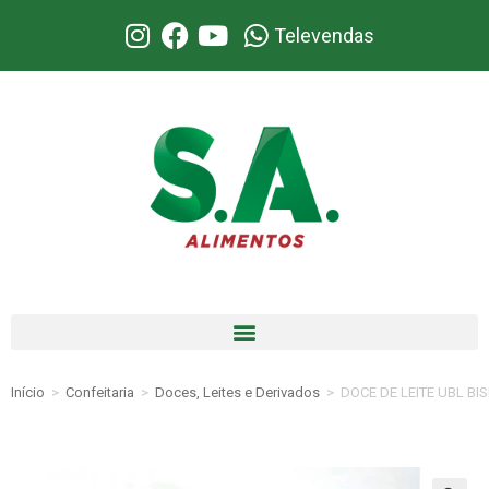
Televendas
Início
>
Confeitaria
>
Doces, Leites e Derivados
>
DOCE DE LEITE UBL BI