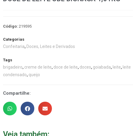
Código:
219595
Categorias
Confeitaria
Doces, Leites e Derivados
,
Tags
brigadeiro
creme de leite
doce de leite
doces
goiabada
leite
leite
,
,
,
,
,
,
condensado
queijo
,
Compartilhe:
Veja também: