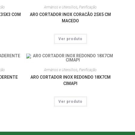
ção
Armários e Utensílios
,
Panificação
X35X3 COM
ARO CORTADOR INOX CORACÃO 25X5 CM
MACEDO
Ver produto
ção
Armários e Utensílios
,
Panificação
ADERENTE
ARO CORTADOR INOX REDONDO 18X7CM
CIMAPI
Ver produto