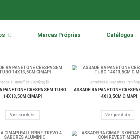
os
Marcas Próprias
Catálogos
ários e Utensílios
,
Panificação
Armários e Utensílios
,
Panifica
A PANETONE CRESPA SEM TUBO
ASSADEIRA PANETONE CRESPA
14X13,5CM CIMAPI
14X13,5CM CIMAPI
Ver produto
Ver produto