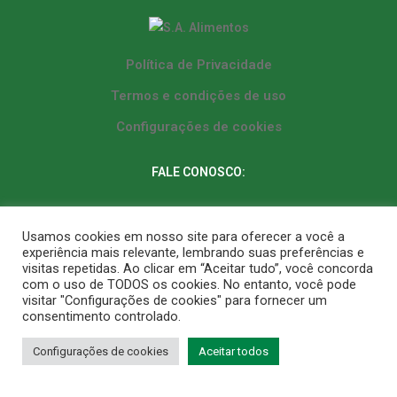
Política de Privacidade
Termos e condições de uso
Configurações de cookies
FALE CONOSCO:
Whatsapp: (62) 3287-9764
Usamos cookies em nosso site para oferecer a você a
experiência mais relevante, lembrando suas preferências e
Fixo Matriz: (62) 3287-9764
visitas repetidas. Ao clicar em “Aceitar tudo”, você concorda
com o uso de TODOS os cookies. No entanto, você pode
Fixo Filial: (61) 3573-9225
visitar "Configurações de cookies" para fornecer um
consentimento controlado.
Segunda a sexta-feira: 8h às 18h
Configurações de cookies
Aceitar todos
E-mail: sac@saalimentos.com.br