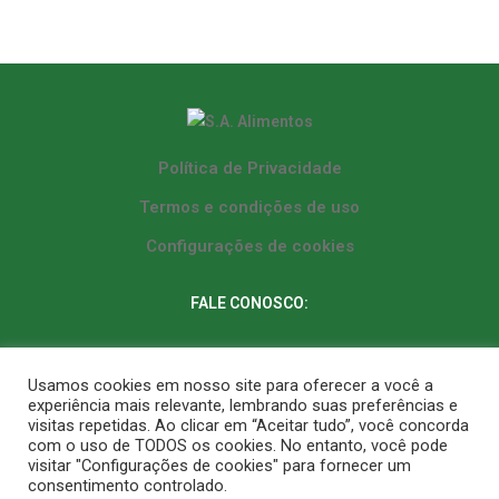
Política de Privacidade
Termos e condições de uso
Configurações de cookies
FALE CONOSCO:
Whatsapp: (62) 3287-9764
Usamos cookies em nosso site para oferecer a você a
experiência mais relevante, lembrando suas preferências e
Fixo Matriz: (62) 3287-9764
visitas repetidas. Ao clicar em “Aceitar tudo”, você concorda
com o uso de TODOS os cookies. No entanto, você pode
Fixo Filial: (61) 3573-9225
visitar "Configurações de cookies" para fornecer um
consentimento controlado.