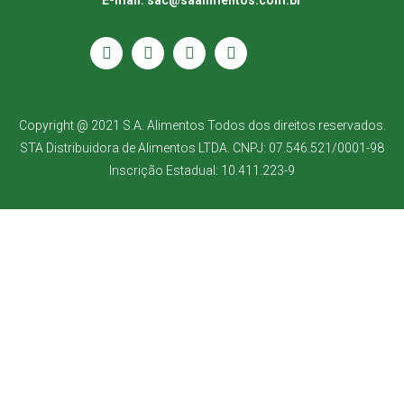
E-mail: sac@saalimentos.com.br
Copyright @ 2021 S.A. Alimentos Todos dos direitos reservados.
STA Distribuidora de Alimentos LTDA. CNPJ: 07.546.521/0001-98
Inscrição Estadual: 10.411.223-9