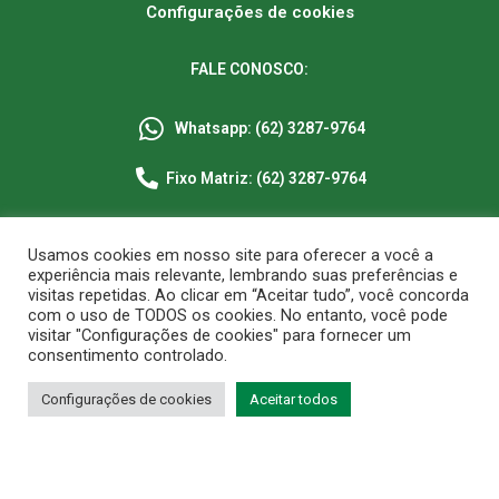
Configurações de cookies
FALE CONOSCO:
Whatsapp: (62) 3287-9764
Fixo Matriz: (62) 3287-9764
Fixo Filial: (61) 3573-9225
Usamos cookies em nosso site para oferecer a você a
experiência mais relevante, lembrando suas preferências e
Segunda a sexta-feira: 8h às 18h
visitas repetidas. Ao clicar em “Aceitar tudo”, você concorda
com o uso de TODOS os cookies. No entanto, você pode
E-mail: sac@saalimentos.com.br
visitar "Configurações de cookies" para fornecer um
consentimento controlado.
Configurações de cookies
Aceitar todos
Copyright @ 2021 S.A. Alimentos Todos dos direitos reservados.