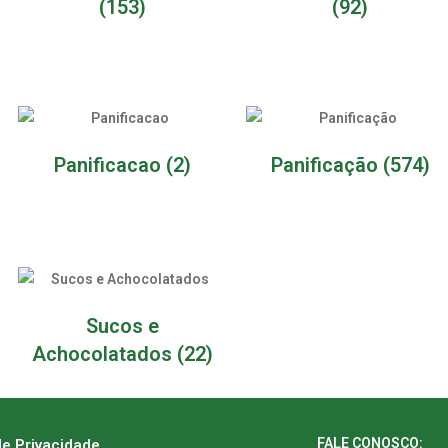
(153)
(92)
Panificacao
(2)
Panificação
(574)
Sucos e
Achocolatados
(22)
FALE CONOSCO:
de Privacidade