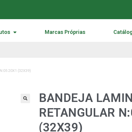
utos
Marcas Próprias
Catálo
05 20X1 (32X39)
BANDEJA LAMI
🔍
RETANGULAR N:
(32X39)