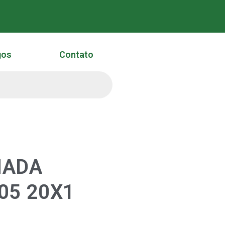
gos
Contato
NADA
05 20X1