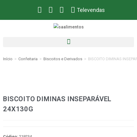
Televendas
Início
>
Confeitaria
>
Biscoitos e Derivados
>
BISCOITO DIMINAS INSEPA
BISCOITO DIMINAS INSEPARÁVEL
24X130G
Código:
219234