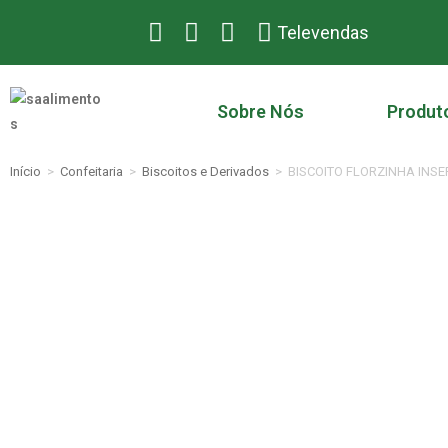
Televendas
Sobre Nós
Produt
Início
>
Confeitaria
>
Biscoitos e Derivados
>
BISCOITO FLORZINHA INS