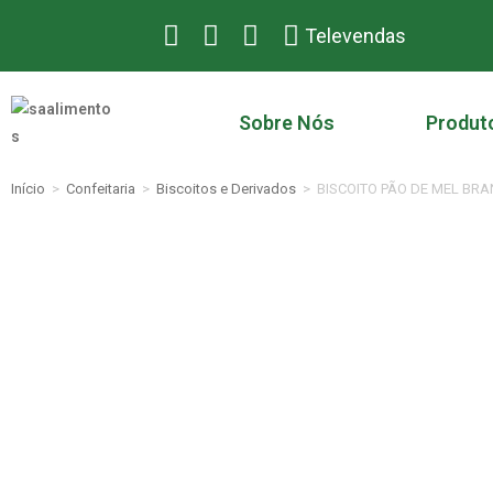
Televendas
Sobre Nós
Produt
Início
>
Confeitaria
>
Biscoitos e Derivados
>
BISCOITO PÃO DE MEL BR