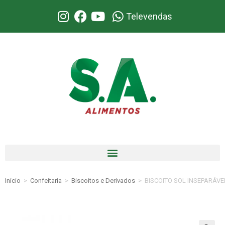
Televendas
Início
>
Confeitaria
>
Biscoitos e Derivados
>
BISCOITO SOL INSEPARÁVE