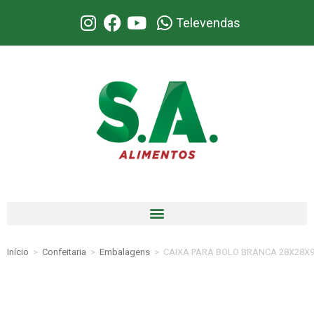
Televendas
Início
>
Confeitaria
>
Embalagens
>
CAIXA PARA BOLO BRANCA 28X28X9