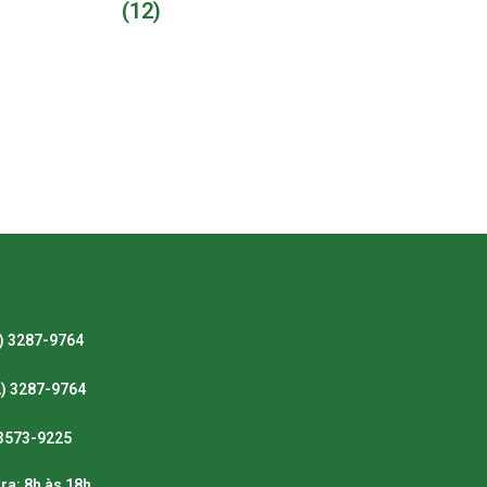
(12)
) 3287-9764
2) 3287-9764
) 3573-9225
ra: 8h às 18h