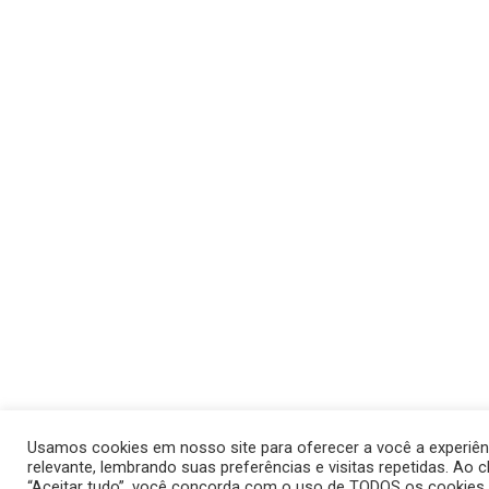
Usamos cookies em nosso site para oferecer a você a experiên
relevante, lembrando suas preferências e visitas repetidas. Ao c
“Aceitar tudo”, você concorda com o uso de TODOS os cookies.