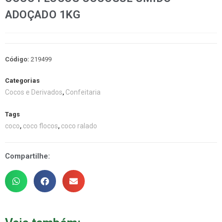
ADOÇADO 1KG
Código:
219499
Categorias
Cocos e Derivados
Confeitaria
,
Tags
coco
coco flocos
coco ralado
,
,
Compartilhe: