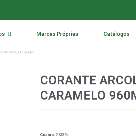
os
Marcas Próprias
Catálogos
O CARAMELO 960ML
CORANTE ARCO
CARAMELO 960
Código:
213354