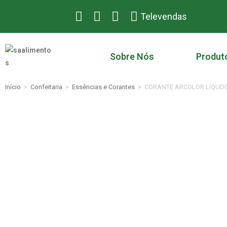
Televendas
Sobre Nós
Produt
Início
>
Confeitaria
>
Essências e Corantes
>
CORANTE ARCOLOR LÍQUD