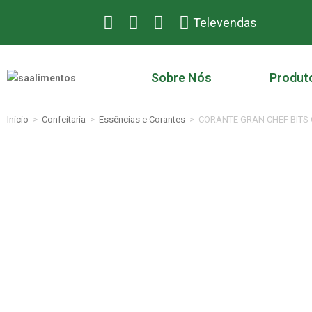
Televendas
Sobre Nós
Produt
Início
>
Confeitaria
>
Essências e Corantes
>
CORANTE GRAN CHEF BITS