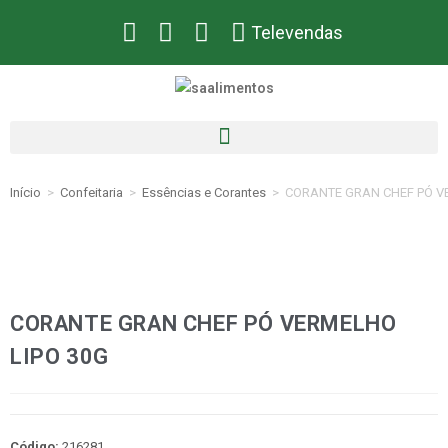
Televendas
Início
>
Confeitaria
>
Essências e Corantes
>
CORANTE GRAN CHEF PÓ V
CORANTE GRAN CHEF PÓ VERMELHO
LIPO 30G
Código:
216281