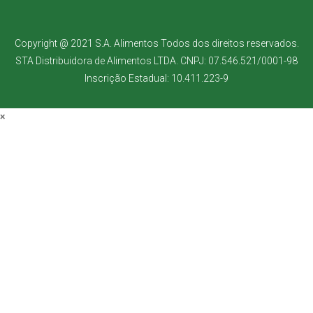
Copyright @ 2021 S.A. Alimentos Todos dos direitos reservados.
STA Distribuidora de Alimentos LTDA. CNPJ: 07.546.521/0001-98
Inscrição Estadual: 10.411.223-9
×