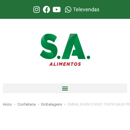
Televendas
Início
>
Confeitaria
>
Embalagens
>
EMBALAGEM D50VD TORTA BASE PR