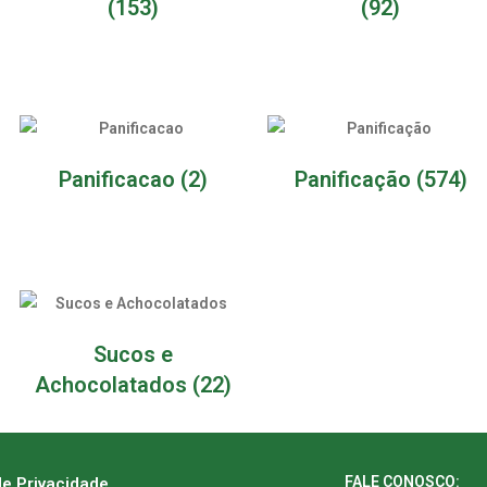
(153)
(92)
Panificacao
(2)
Panificação
(574)
Sucos e
Achocolatados
(22)
FALE CONOSCO:
de Privacidade