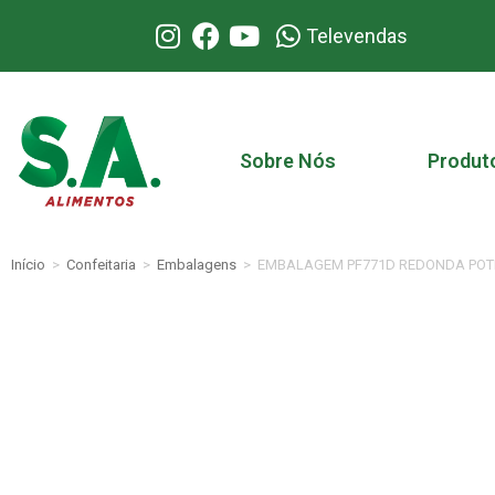
Televendas
Sobre Nós
Produt
Início
>
Confeitaria
>
Embalagens
>
EMBALAGEM PF771D REDONDA POTE