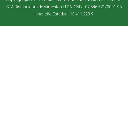
STA Distribuidora de Alimentos LTDA. CNPJ: 07.546.521/0001-98
Inscrição Estadual: 10.411.223-9