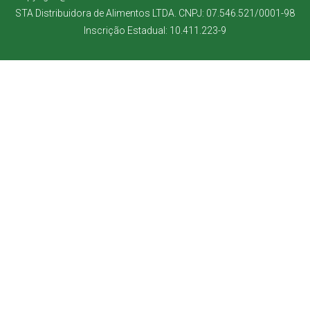
STA Distribuidora de Alimentos LTDA. CNPJ: 07.546.521/0001-98
Inscrição Estadual: 10.411.223-9