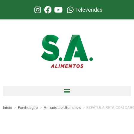
Televendas
Início
>
Panificação
>
Armários e Utensílios
>
ESPÁTULA RETA COM CABO