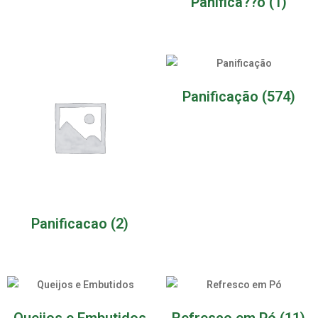
Panifica??o
(1)
Panificação
(574)
Panificacao
(2)
Queijos e Embutidos
Refresco em Pó
(11)