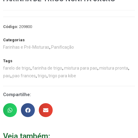
Código:
209800
Categorias
Farinhas e Pré-Misturas
Panificação
,
Tags
farelo de trigo
farinha de trigo
mistura para pao
mistura pronta
,
,
,
,
pao
pao frances
trigo
trigo para kibe
,
,
,
Compartilhe:
Veja também: