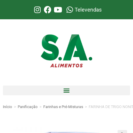
Televendas
Início
>
Panificação
>
Farinhas e Pré-Misturas
>
FARINHA DE TRIGO NONI