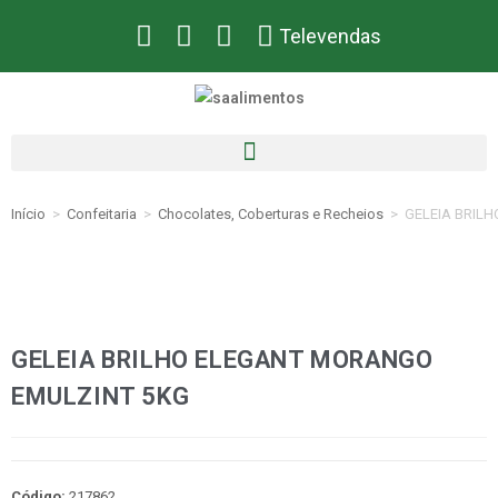
Televendas
Início
>
Confeitaria
>
Chocolates, Coberturas e Recheios
>
GELEIA BRIL
GELEIA BRILHO ELEGANT MORANGO
EMULZINT 5KG
Código:
217862