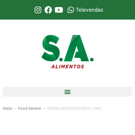
Televendas
Início
>
Food Service
>
GERGELIM DESCASCADO 25KG