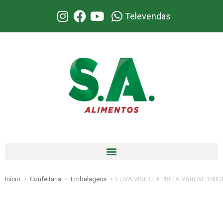
Televendas
Início
>
Confeitaria
>
Embalagens
>
LUVA VINIFLEX PRETA VABENE 100UN