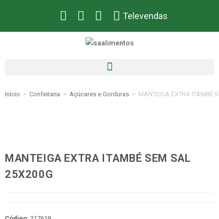
Televendas
Início
>
Confeitaria
>
Açúcares e Gorduras
>
MANTEIGA EXTRA ITAMBÉ S
MANTEIGA EXTRA ITAMBÉ SEM SAL
25X200G
Código:
217619