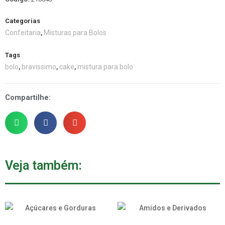
Categorias
Confeitaria
Misturas para Bolos
,
Tags
bolo
bravissimo
cake
mistura para bolo
,
,
,
Compartilhe:
Veja também: