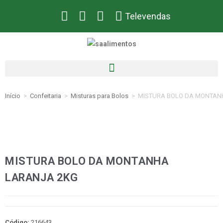
Televendas
Início
>
Confeitaria
>
Misturas para Bolos
>
MISTURA BOLO DA MONTAN
MISTURA BOLO DA MONTANHA
LARANJA 2KG
Código:
216643