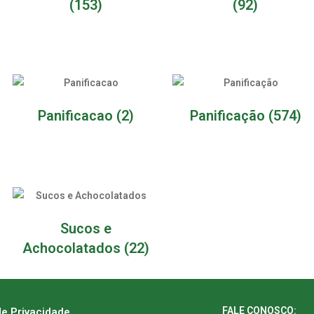
(153)
(92)
Panificacao
(2)
Panificação
(574)
Sucos e
Achocolatados
(22)
FALE CONOSCO:
de Privacidade