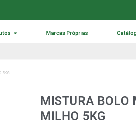
utos
Marcas Próprias
Catálo
O 5KG
MISTURA BOLO 
MILHO 5KG