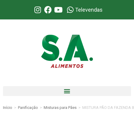
Televendas
Início
>
Panificação
>
Misturas para Pães
>
MISTURA PÃO DA FAZENDA B