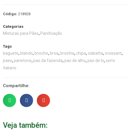
Código:
218928
Categorias
Misturas para Pães
Panificação
,
Tags
baguete
blando
brioche
broa
broinha
chipa
ciabatta
croissant
,
,
,
,
,
,
,
,
paes
panetone
pao da fazenda
pao de alho
pao de lo
semi
,
,
,
,
,
italiano
Compartilhe:
Veja também: