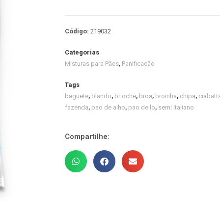
Código:
219032
Categorias
Misturas para Pães
,
Panificação
Tags
baguete
,
blando
,
brioche
,
broa
,
broinha
,
chipa
,
ciabatt
fazenda
,
pao de alho
,
pao de lo
,
semi italiano
Compartilhe: