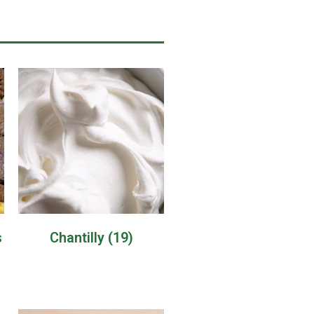
s
Chantilly
(19)