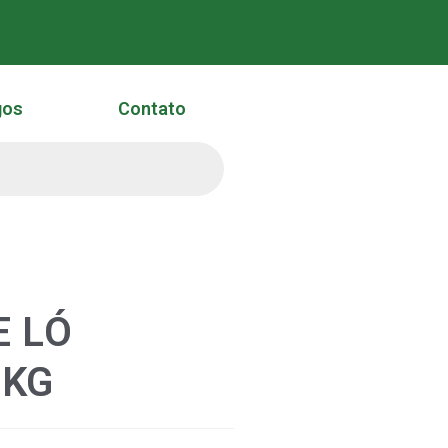
gos
Contato
E LÓ
4KG