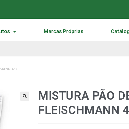
utos
Marcas Próprias
Catálo
HMANN 4KG
MISTURA PÃO D
🔍
FLEISCHMANN 