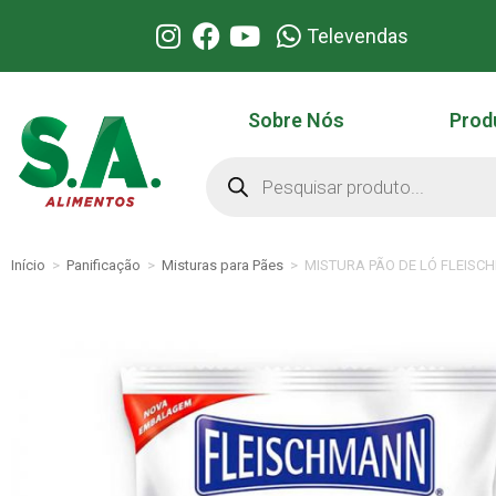
Televendas
Sobre Nós
Prod
Início
>
Panificação
>
Misturas para Pães
>
MISTURA PÃO DE LÓ FLEISC