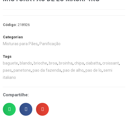
Código:
218926
Categorias
Misturas para Pães
Panificação
,
Tags
baguete
blando
brioche
broa
broinha
chipa
ciabatta
croissant
,
,
,
,
,
,
,
,
paes
panetone
pao da fazenda
pao de alho
pao de lo
semi
,
,
,
,
,
italiano
Compartilhe: