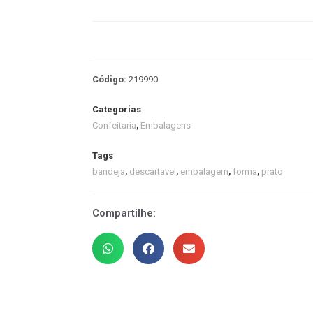
Código:
219990
Categorias
Confeitaria
,
Embalagens
Tags
bandeja
,
descartavel
,
embalagem
,
forma
,
prato
Compartilhe: