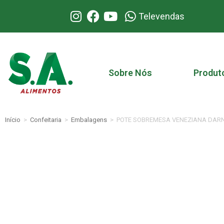
Televendas
Sobre Nós
Produt
Início
>
Confeitaria
>
Embalagens
>
POTE SOBREMESA VENEZIANA DARN