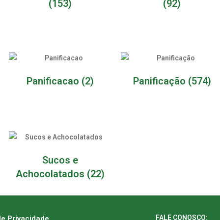
(153)
(92)
Panificacao
(2)
Panificação
(574)
Sucos e
Achocolatados
(22)
FALE CONOSCO:
de Privacidade