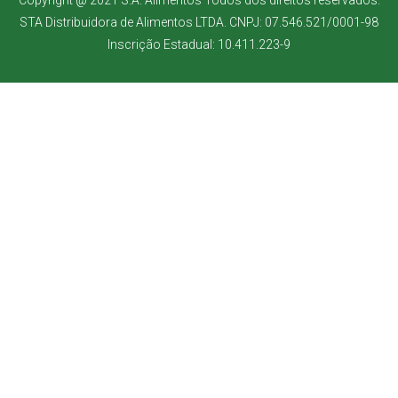
Copyright @ 2021 S.A. Alimentos Todos dos direitos reservados.
STA Distribuidora de Alimentos LTDA. CNPJ: 07.546.521/0001-98
Inscrição Estadual: 10.411.223-9