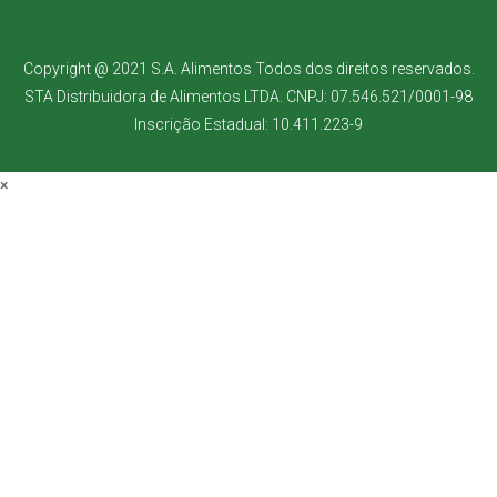
Copyright @ 2021 S.A. Alimentos Todos dos direitos reservados.
STA Distribuidora de Alimentos LTDA. CNPJ: 07.546.521/0001-98
Inscrição Estadual: 10.411.223-9
×