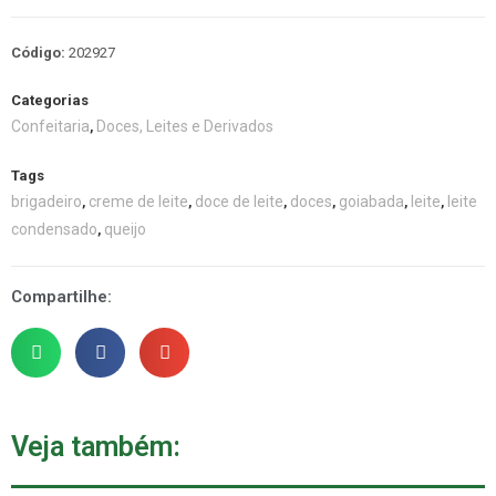
Código:
202927
Categorias
Confeitaria
Doces, Leites e Derivados
,
Tags
brigadeiro
creme de leite
doce de leite
doces
goiabada
leite
leite
,
,
,
,
,
,
condensado
queijo
,
Compartilhe:
Veja também: