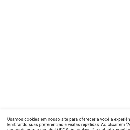
Usamos cookies em nosso site para oferecer a você a experiênc
lembrando suas preferências e visitas repetidas. Ao clicar em “A
concorda com o uso de TODOS os cookies. No entanto, você po