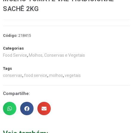
SACHÊ 2KG
Código:
218415
Categorias
Food Service
Molhos, Conservas e Vegetais
,
Tags
conservas
food service
molhos
vegetais
,
,
,
Compartilhe: