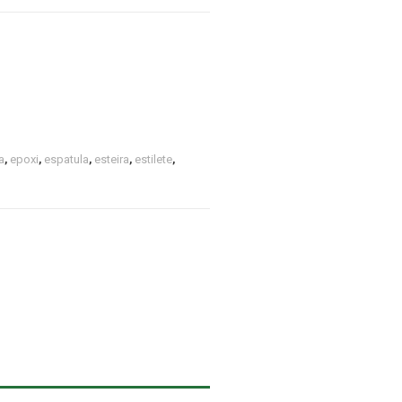
a
,
epoxi
,
espatula
,
esteira
,
estilete
,