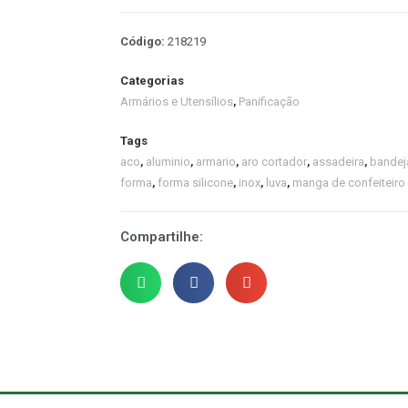
Código:
218219
Categorias
Armários e Utensílios
,
Panificação
Tags
aco
,
aluminio
,
armario
,
aro cortador
,
assadeira
,
bandej
forma
,
forma silicone
,
inox
,
luva
,
manga de confeiteiro
Compartilhe: