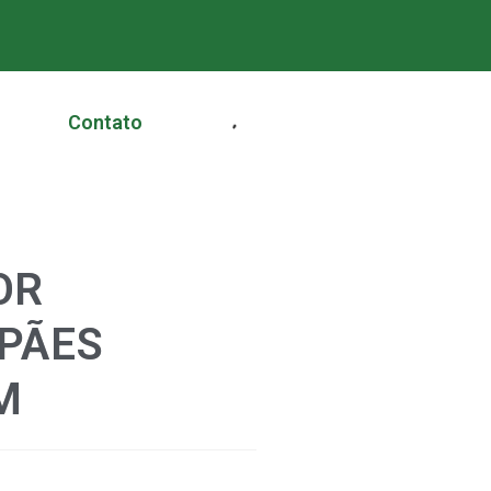
Contato
OR
PÃES
M