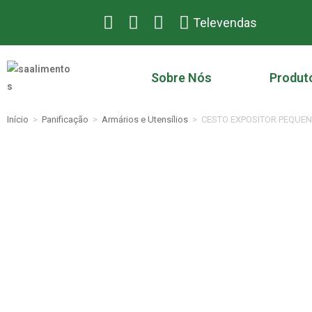
Televendas
Sobre Nós
Produt
Início
>
Panificação
>
Armários e Utensílios
>
CESTO EXPOSITOR PEQUE