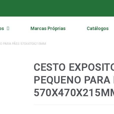
os
Marcas Próprias
Catálogos
NO PARA PÃES 570X470X215MM
CESTO EXPOSIT
PEQUENO PARA 
570X470X215M