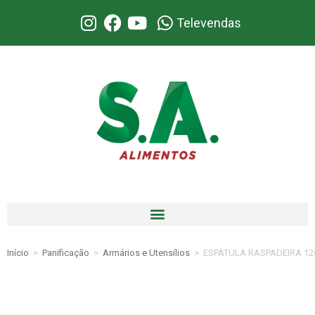
Televendas
Início
>
Panificação
>
Armários e Utensílios
>
ESPÁTULA RASPADEIRA 12