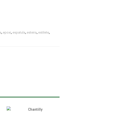
a
,
epoxi
,
espatula
,
esteira
,
estilete
,