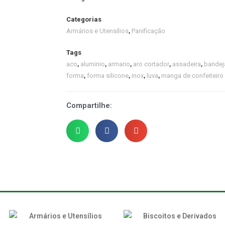
Categorias
Armários e Utensílios
,
Panificação
Tags
aco
,
aluminio
,
armario
,
aro cortador
,
assadeira
,
bandej
forma
,
forma silicone
,
inox
,
luva
,
manga de confeiteiro
Compartilhe: