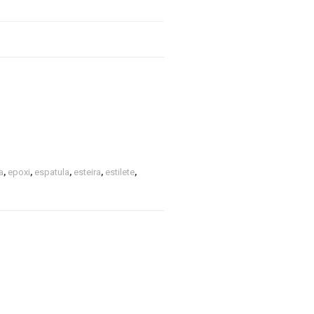
a
,
epoxi
,
espatula
,
esteira
,
estilete
,