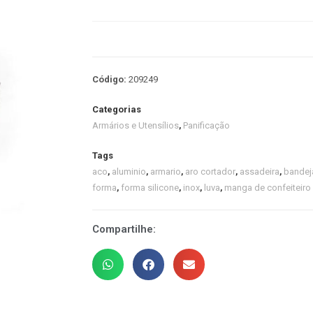
Código:
209249
Categorias
Armários e Utensílios
,
Panificação
Tags
aco
,
aluminio
,
armario
,
aro cortador
,
assadeira
,
bandej
forma
,
forma silicone
,
inox
,
luva
,
manga de confeiteiro
Compartilhe: