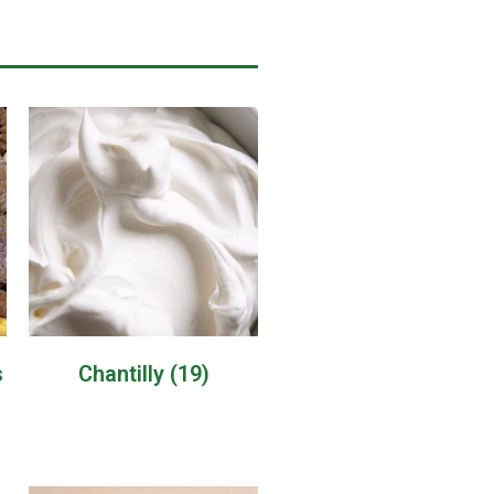
s
Chantilly
(19)