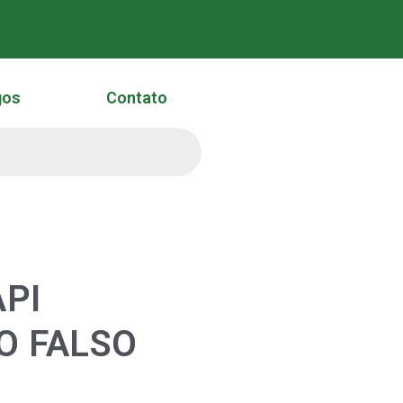
gos
Contato
PI
O FALSO